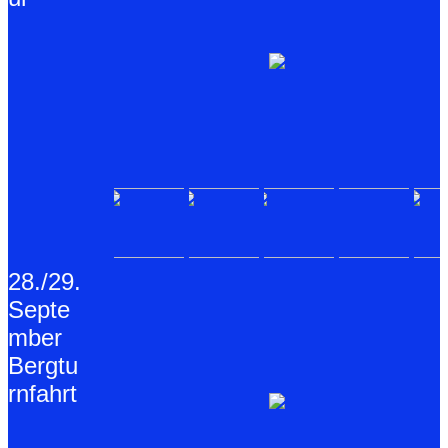
28./29.
Septe
mber
Bergtu
rnfahrt