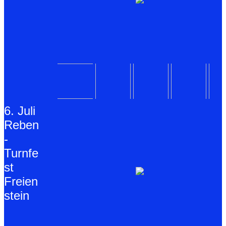
6. Juli
Reben
-
Turnfe
st
Freien
stein